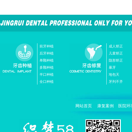
前牙种植
成人矫正
后牙种植
儿童矫正
单颗种植
隐形矫正
多颗种植
暴牙
半口种植
地包天
全口种植
牙列不齐
网站首页
康复案例
医院环